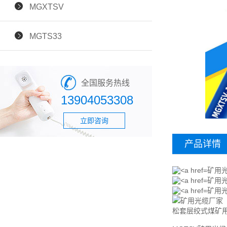
MGXTSV
MGTS33
全国服务热线
13904053308
立即咨询
产品详情
矿用光
矿用光
矿用光
松套层绞式煤矿用