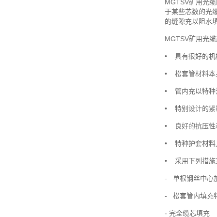
MGTSV矿用光
于某些芯数的光
的缝隙充以阻水填
MGTSV矿用光
• 具有很好的
• 松套管材料
• 管内充以特
• 特别设计的
• 良好的抗压性
• 特种护套材
• 采用下列措
- 单根钢丝中心
- 松套管内填充
- 完全缆芯填充