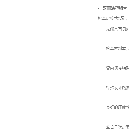
- 双面涂塑钢带
松套层绞式煤矿
光缆具有良好的
松套材料本身
管内填充特殊
特殊设计的紧凑
良好的压缩性
蓝色二次护套采