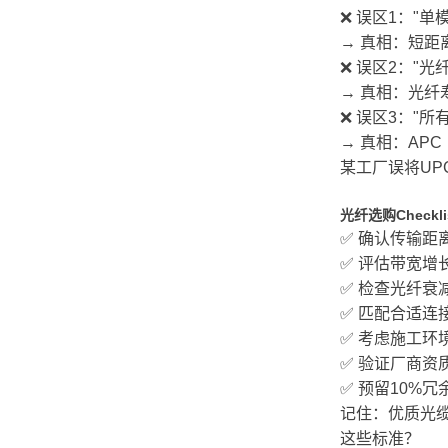
❌ 误区1："单
→ 真相：短
❌ 误区2："光
→ 真相：光纤
❌ 误区3："所
→ 真相：AP
某工厂误将UP
光纤选购Checkli
✅ 确认传输距
✅ 评估带宽增
✅ 检查光纤衰
✅ 匹配合适连
✅ 考虑施工环
✅ 验证厂商资
✅ 预留10%冗
记住：优质光缆
这些标准？