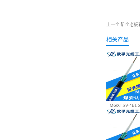
上一个:
矿企老板
相关产品
MGXTSV-4b1