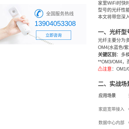
家里WiFi时
型号的光纤性
全国服务热线
本文将带您深
13904053308
一、光纤型号
立即咨询
光纤主要分为多模
OM4(水蓝色
关键区别
：多模
**OM3/OM
⚠注意
：OM1
二、实战场
应用场景
家庭宽带接入
数据中心内部