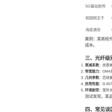
5G基站前传
校园网主干
海底通信
案例：某高校
成本。
三、光纤级
衰减系数
：优质单模
带宽能力
：OM4
几何参数
：芯径偏
抗弯性能
：G.6
环境耐受
：室外光
测试发现，某品
四、常见误