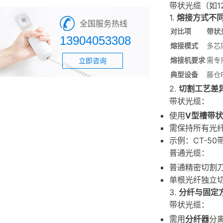
带状光缆（如1
1.
熔接方式不
全国服务热线
对比项
带状
13904053308
熔接模式
多芯
熔接机要求
需专
立即咨询
典型设备
藤仓F
2.
切割工艺差
带状光缆：
使用
V型槽带
需保持所有光纤
示例：CT-5
普通光缆：
普通精密切割
单根光纤独立
3.
分纤与固定
带状光缆：
需用
分纤器
分离