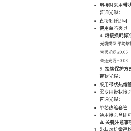
熔接时采用
带
普通光缆：
直接剥纤即可
使用单芯夹具
4.
熔接损耗标
光缆类型
平均熔接
带状光缆
≤0.05
普通光缆
≤0.03
5.
接续保护方
带状光缆：
采用
带状热缩
需专用带状接
普通光缆：
单芯热缩套管
通用接头盒即
⚠️ 关键注意事
带状熔接需严