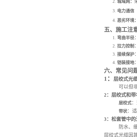
2.
城域网
：
3.
电力通信
4.
恶劣环境
五、施工注
1.
弯曲半径
2.
拉力控制
3.
接续保护
4.
铠装接地
六、常见问
：
1
层绞式光
可以但
2：层绞式和
：
层绞式
：适
带状
3：松套管中的
防水、
层绞式光缆因