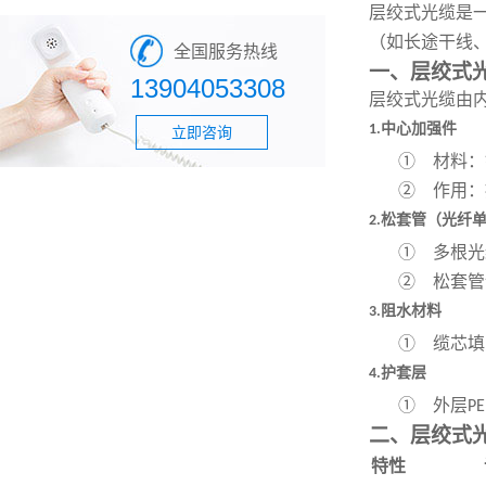
层绞式光缆是
（如长途干线
全国服务热线
一、层绞式
13904053308
层绞式光缆由
中心加强件
1.
立即咨询
①
材料：
②
作用：
松套管（光纤
2.
①
多根光
②
松套管
阻水材料
3.
①
缆芯填
护套层
4.
①
外层
PE
二、层绞式
特性