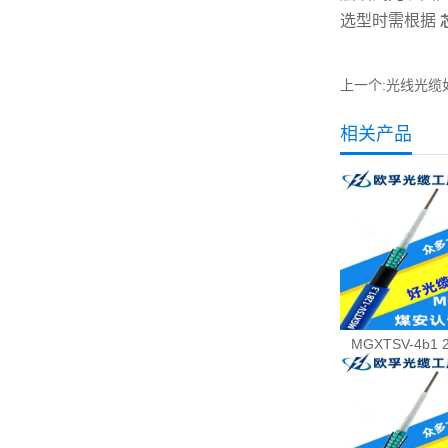
选型时需根据
上一个:
光线光缆
相关产品
MGXTSV-4b1